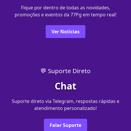
Fique por dentro de todas as novidades,
promoções e eventos da 77Pg em tempo real!
Ver Notícias
💬 Suporte Direto
Chat
Suporte direto via Telegram, respostas rápidas e
atendimento personalizado!
Falar Suporte