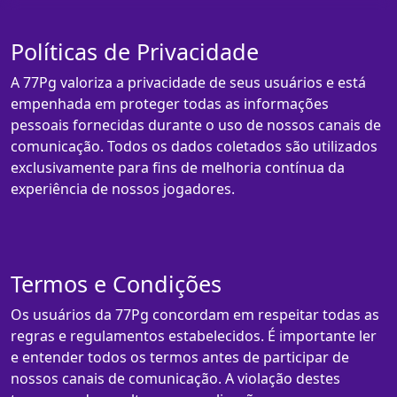
Políticas de Privacidade
A 77Pg valoriza a privacidade de seus usuários e está
empenhada em proteger todas as informações
pessoais fornecidas durante o uso de nossos canais de
comunicação. Todos os dados coletados são utilizados
exclusivamente para fins de melhoria contínua da
experiência de nossos jogadores.
Termos e Condições
Os usuários da 77Pg concordam em respeitar todas as
regras e regulamentos estabelecidos. É importante ler
e entender todos os termos antes de participar de
nossos canais de comunicação. A violação destes