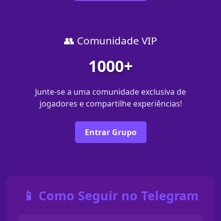
👥 Comunidade VIP
1000+
Junte-se a uma comunidade exclusiva de
jogadores e compartilhe experiências!
Entrar Grupo
📱 Como Seguir no Telegram