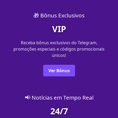
🎁 Bônus Exclusivos
VIP
Receba bônus exclusivos do Telegram,
promoções especiais e códigos promocionais
únicos!
Ver Bônus
📢 Notícias em Tempo Real
24/7