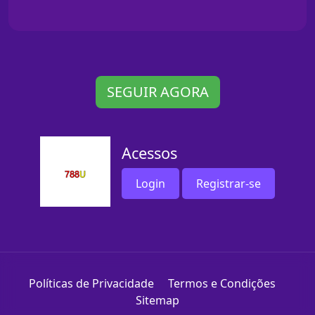
SEGUIR AGORA
Acessos
Login
Registrar-se
Políticas de Privacidade
Termos e Condições
Sitemap