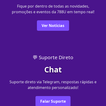
Fique por dentro de todas as novidades,
promoções e eventos da 788U em tempo real!
Ver Notícias
💬 Suporte Direto
Chat
Suporte direto via Telegram, respostas rápidas e
atendimento personalizado!
Falar Suporte