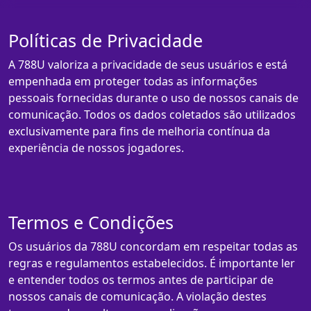
Políticas de Privacidade
A 788U valoriza a privacidade de seus usuários e está
empenhada em proteger todas as informações
pessoais fornecidas durante o uso de nossos canais de
comunicação. Todos os dados coletados são utilizados
exclusivamente para fins de melhoria contínua da
experiência de nossos jogadores.
Termos e Condições
Os usuários da 788U concordam em respeitar todas as
regras e regulamentos estabelecidos. É importante ler
e entender todos os termos antes de participar de
nossos canais de comunicação. A violação destes