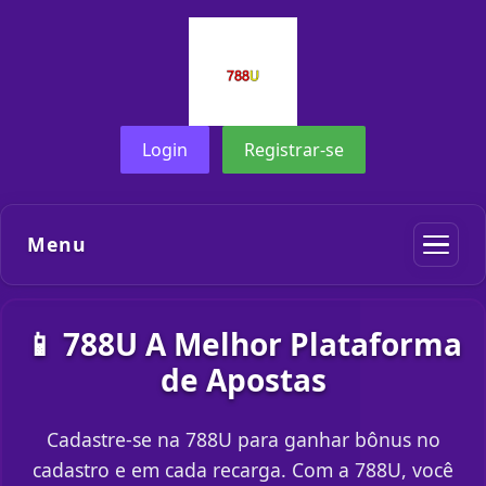
Login
Registrar-se
Menu
📱 788U A Melhor Plataforma
de Apostas
Cadastre-se na 788U para ganhar bônus no
cadastro e em cada recarga. Com a 788U, você