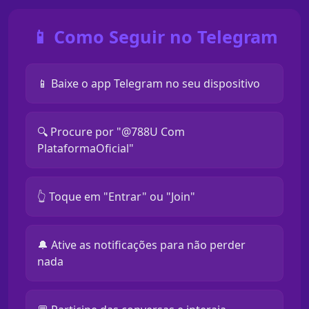
📱 Como Seguir no Telegram
📱 Baixe o app Telegram no seu dispositivo
🔍 Procure por "@788U Com
PlataformaOficial"
👆 Toque em "Entrar" ou "Join"
🔔 Ative as notificações para não perder
nada