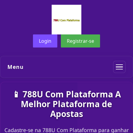
Login
Registrar-se
Menu
📱 788U Com Plataforma A
Melhor Plataforma de
Apostas
Cadastre-se na 788U Com Plataforma para ganhar