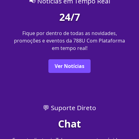
📢 Notícias em Tempo Real
24/7
Fique por dentro de todas as novidades,
promoções e eventos da 788U Com Plataforma
em tempo real!
Ver Notícias
💬 Suporte Direto
Chat