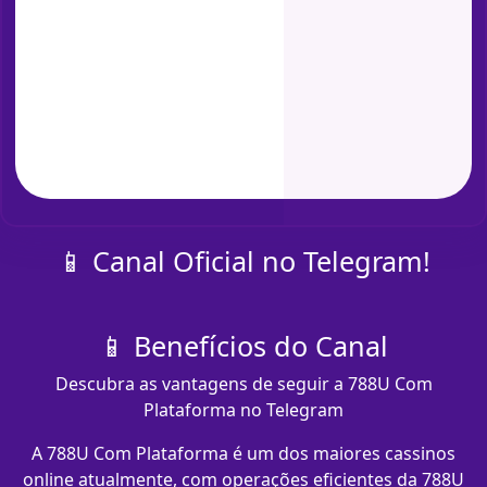
📱 Canal Oficial no Telegram!
📱 Benefícios do Canal
Descubra as vantagens de seguir a 788U Com
Plataforma no Telegram
A 788U Com Plataforma é um dos maiores cassinos
online atualmente, com operações eficientes da 788U