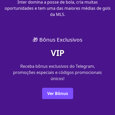
Inter domina a posse de bola, cria muitas
oportunidades e tem uma das maiores médias de gols
da MLS.
🎁 Bônus Exclusivos
VIP
Receba bônus exclusivos do Telegram,
promoções especiais e códigos promocionais
únicos!
Ver Bônus