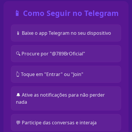
📱 Como Seguir no Telegram
📱 Baixe o app Telegram no seu dispositivo
🔍 Procure por "@789BrOficial"
👆 Toque em "Entrar" ou "Join"
🔔 Ative as notificações para não perder
nada
💬 Participe das conversas e interaja