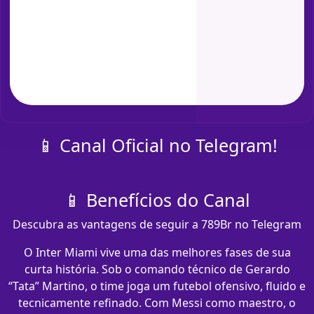
📱 Canal Oficial no Telegram!
📱 Benefícios do Canal
Descubra as vantagens de seguir a 789Br no Telegram
O Inter Miami vive uma das melhores fases de sua
curta história. Sob o comando técnico de Gerardo
“Tata” Martino, o time joga um futebol ofensivo, fluido e
tecnicamente refinado. Com Messi como maestro, o