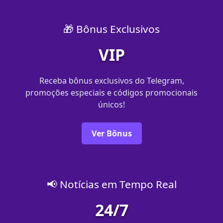
🎁 Bônus Exclusivos
VIP
Receba bônus exclusivos do Telegram,
promoções especiais e códigos promocionais
únicos!
Ver Bônus
📢 Notícias em Tempo Real
24/7