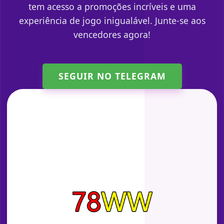
tem acesso a promoções incríveis e uma
experiência de jogo inigualável. Junte-se aos
vencedores agora!
SEGUIR NO TELEGRAM