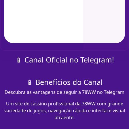
📱 Canal Oficial no Telegram!
📱 Benefícios do Canal
Descubra as vantagens de seguir a 78WW no Telegram
Um site de cassino profissional da 78WW com grande
variedade de jogos, navegação rápida e interface visual
atraente.