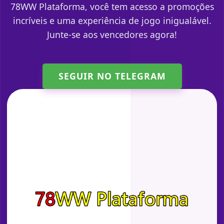
78WW Plataforma, você tem acesso a promoções
incríveis e uma experiência de jogo inigualável.
Junte-se aos vencedores agora!
SEGUIR NO TELEGRAM