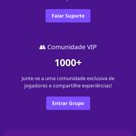
Falar Suporte
👥 Comunidade VIP
1000+
Junte-se a uma comunidade exclusiva de
jogadores e compartilhe experiências!
Entrar Grupo