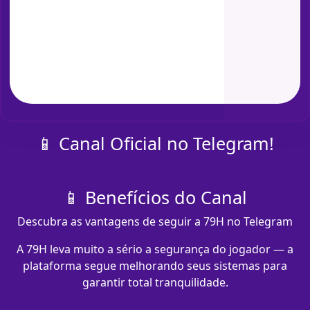
📱 Canal Oficial no Telegram!
📱 Benefícios do Canal
Descubra as vantagens de seguir a 79H no Telegram
A 79H leva muito a sério a segurança do jogador — a
plataforma segue melhorando seus sistemas para
garantir total tranquilidade.