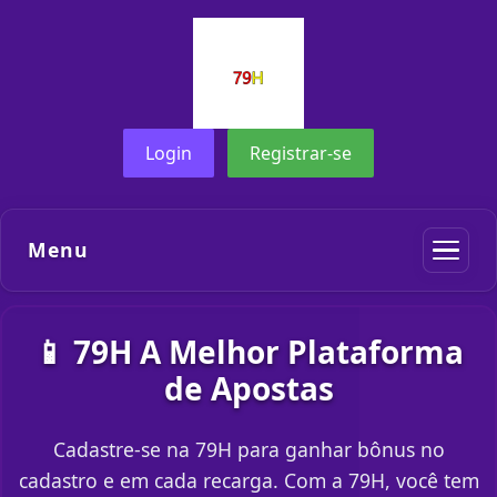
Login
Registrar-se
Menu
📱 79H A Melhor Plataforma
de Apostas
Cadastre-se na 79H para ganhar bônus no
cadastro e em cada recarga. Com a 79H, você tem