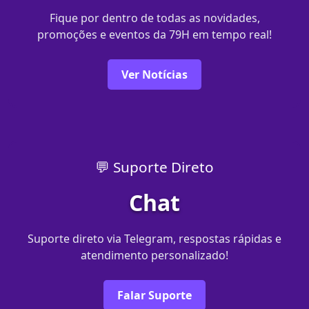
Fique por dentro de todas as novidades,
promoções e eventos da 79H em tempo real!
Ver Notícias
💬 Suporte Direto
Chat
Suporte direto via Telegram, respostas rápidas e
atendimento personalizado!
Falar Suporte