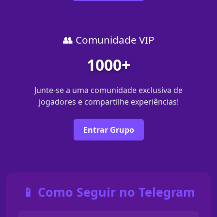
👥 Comunidade VIP
1000+
Junte-se a uma comunidade exclusiva de
jogadores e compartilhe experiências!
Entrar Grupo
📱 Como Seguir no Telegram