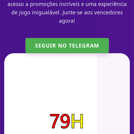
acesso a promoções incríveis e uma experiência
de jogo inigualável. Junte-se aos vencedores
agora!
SEGUIR NO TELEGRAM