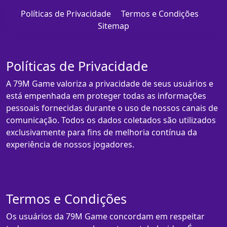
Políticas de Privacidade
Termos e Condições
Sitemap
Políticas de Privacidade
A 79M Game valoriza a privacidade de seus usuários e
está empenhada em proteger todas as informações
pessoais fornecidas durante o uso de nossos canais de
comunicação. Todos os dados coletados são utilizados
exclusivamente para fins de melhoria contínua da
experiência de nossos jogadores.
Termos e Condições
Os usuários da 79M Game concordam em respeitar