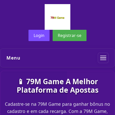
Login
Registrar-se
Menu
📱 79M Game A Melhor
Plataforma de Apostas
Cadastre-se na 79M Game para ganhar bônus no
cadastro e em cada recarga. Com a 79M Game,