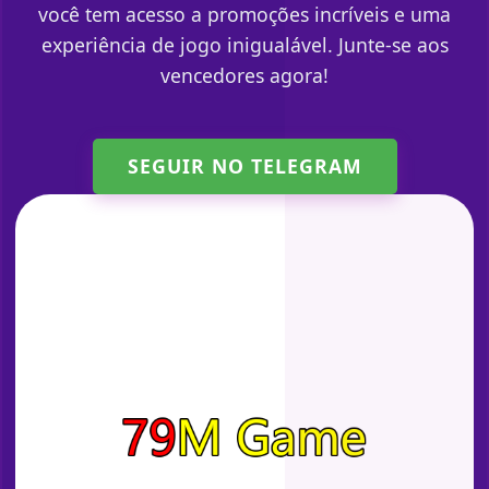
você tem acesso a promoções incríveis e uma
experiência de jogo inigualável. Junte-se aos
vencedores agora!
SEGUIR NO TELEGRAM