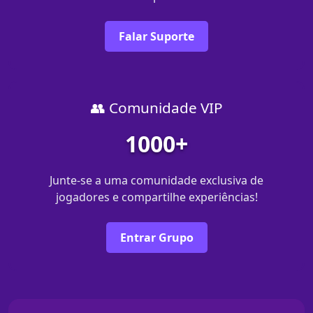
Falar Suporte
👥 Comunidade VIP
1000+
Junte-se a uma comunidade exclusiva de
jogadores e compartilhe experiências!
Entrar Grupo