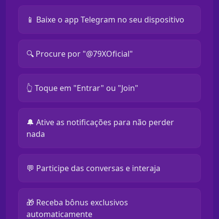
📱 Baixe o app Telegram no seu dispositivo
🔍 Procure por "@79XOficial"
👆 Toque em "Entrar" ou "Join"
🔔 Ative as notificações para não perder
nada
💬 Participe das conversas e interaja
🎁 Receba bônus exclusivos
automaticamente