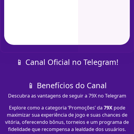
📱 Canal Oficial no Telegram!
📱 Benefícios do Canal
Descubra as vantagens de seguir a 79X no Telegram
Explore como a categoria ‘Promoções’ da
79X
pode
maximizar sua experiência de jogo e suas chances de
vitória, oferecendo bônus, torneios e um programa de
fidelidade que recompensa a lealdade dos usuários.