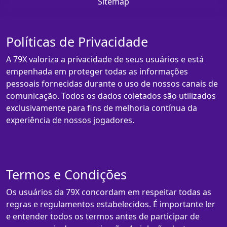
Sitemap
Políticas de Privacidade
A 79X valoriza a privacidade de seus usuários e está
empenhada em proteger todas as informações
pessoais fornecidas durante o uso de nossos canais de
comunicação. Todos os dados coletados são utilizados
exclusivamente para fins de melhoria contínua da
experiência de nossos jogadores.
Termos e Condições
Os usuários da 79X concordam em respeitar todas as
regras e regulamentos estabelecidos. É importante ler
e entender todos os termos antes de participar de