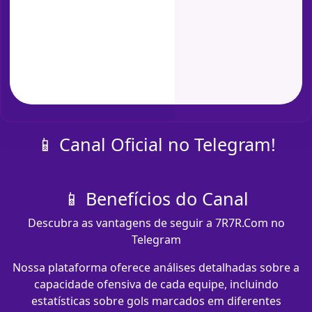
📱 Canal Oficial no Telegram!
📱 Benefícios do Canal
Descubra as vantagens de seguir a 7R7R.Com no
Telegram
Nossa plataforma oferece análises detalhadas sobre a
capacidade ofensiva de cada equipe, incluindo
estatísticas sobre gols marcados em diferentes