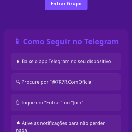
Entrar Grupo
📱 Como Seguir no Telegram
📱 Baixe o app Telegram no seu dispositivo
🔍 Procure por "@7R7R.ComOficial"
👆 Toque em "Entrar" ou "Join"
🔔 Ative as notificações para não perder
nada