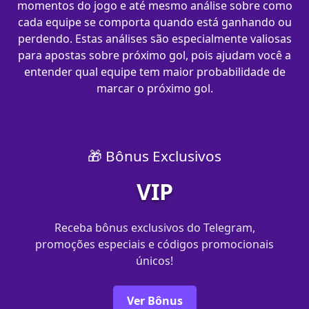
momentos do jogo e até mesmo análise sobre como
cada equipe se comporta quando está ganhando ou
perdendo. Estas análises são especialmente valiosas
para apostas sobre próximo gol, pois ajudam você a
entender qual equipe tem maior probabilidade de
marcar o próximo gol.
🎁 Bônus Exclusivos
VIP
Receba bônus exclusivos do Telegram,
promoções especiais e códigos promocionais
únicos!
Ver Bônus