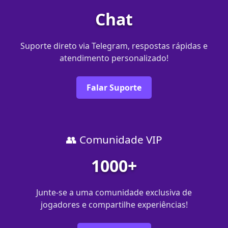
Chat
Suporte direto via Telegram, respostas rápidas e
atendimento personalizado!
Falar Suporte
👥 Comunidade VIP
1000+
Junte-se a uma comunidade exclusiva de
jogadores e compartilhe experiências!