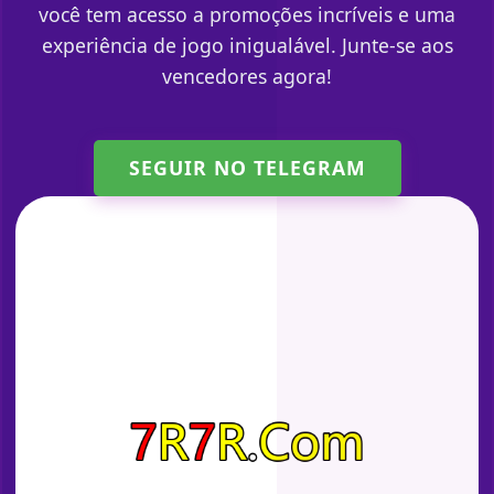
você tem acesso a promoções incríveis e uma
experiência de jogo inigualável. Junte-se aos
vencedores agora!
SEGUIR NO TELEGRAM