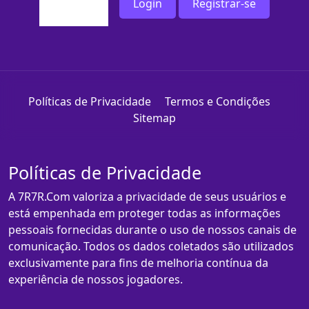
Login
Registrar-se
Políticas de Privacidade
Termos e Condições
Sitemap
Políticas de Privacidade
A 7R7R.Com valoriza a privacidade de seus usuários e
está empenhada em proteger todas as informações
pessoais fornecidas durante o uso de nossos canais de
comunicação. Todos os dados coletados são utilizados
exclusivamente para fins de melhoria contínua da
experiência de nossos jogadores.