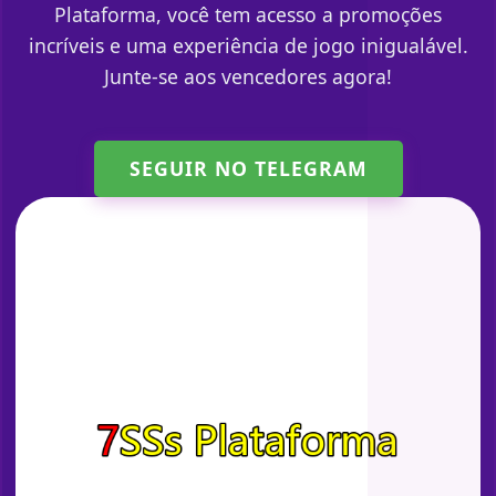
Plataforma, você tem acesso a promoções
incríveis e uma experiência de jogo inigualável.
Junte-se aos vencedores agora!
SEGUIR NO TELEGRAM