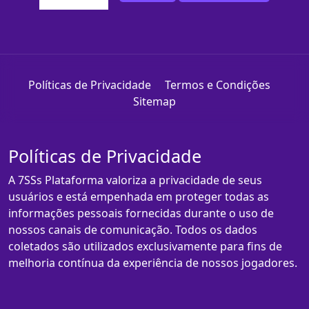
Políticas de Privacidade
Termos e Condições
Sitemap
Políticas de Privacidade
A 7SSs Plataforma valoriza a privacidade de seus
usuários e está empenhada em proteger todas as
informações pessoais fornecidas durante o uso de
nossos canais de comunicação. Todos os dados
coletados são utilizados exclusivamente para fins de
melhoria contínua da experiência de nossos jogadores.