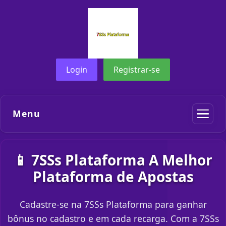
Login
Registrar-se
Menu
📱 7SSs Plataforma A Melhor
Plataforma de Apostas
Cadastre-se na 7SSs Plataforma para ganhar
bônus no cadastro e em cada recarga. Com a 7SSs