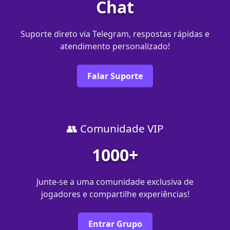
Chat
Suporte direto via Telegram, respostas rápidas e
atendimento personalizado!
Falar Suporte
👥 Comunidade VIP
1000+
Junte-se a uma comunidade exclusiva de
jogadores e compartilhe experiências!
Entrar Grupo