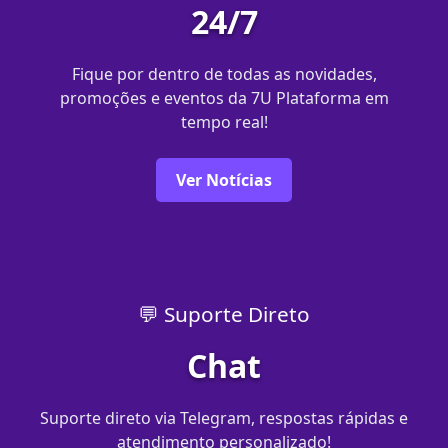
24/7
Fique por dentro de todas as novidades,
promoções e eventos da 7U Plataforma em
tempo real!
Ver Notícias
💬 Suporte Direto
Chat
Suporte direto via Telegram, respostas rápidas e
atendimento personalizado!