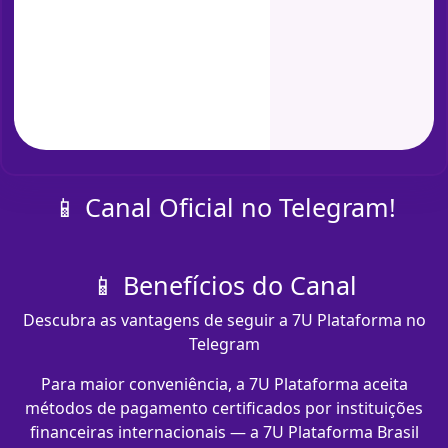
📱 Canal Oficial no Telegram!
📱 Benefícios do Canal
Descubra as vantagens de seguir a 7U Plataforma no
Telegram
Para maior conveniência, a 7U Plataforma aceita
métodos de pagamento certificados por instituições
financeiras internacionais — a 7U Plataforma Brasil