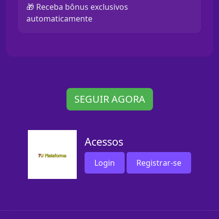
🎁 Receba bônus exclusivos
automaticamente
SEGUIR AGORA
Acessos
Login
Registrar-se