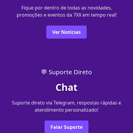
Fique por dentro de todas as novidades,
promoções e eventos da 7XX em tempo real!
Ver Notícias
💬 Suporte Direto
Chat
Suporte direto via Telegram, respostas rápidas e
atendimento personalizado!
Falar Suporte