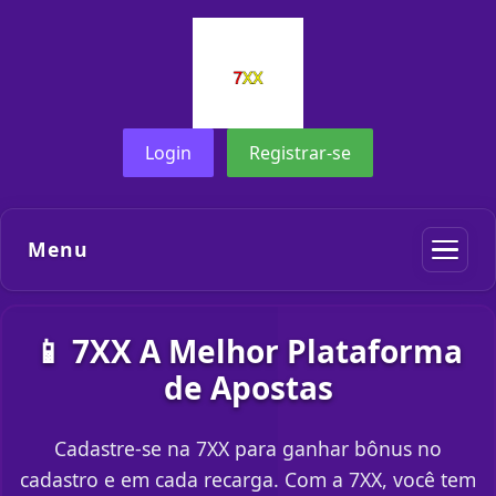
Login
Registrar-se
Menu
📱 7XX A Melhor Plataforma
de Apostas
Cadastre-se na 7XX para ganhar bônus no
cadastro e em cada recarga. Com a 7XX, você tem