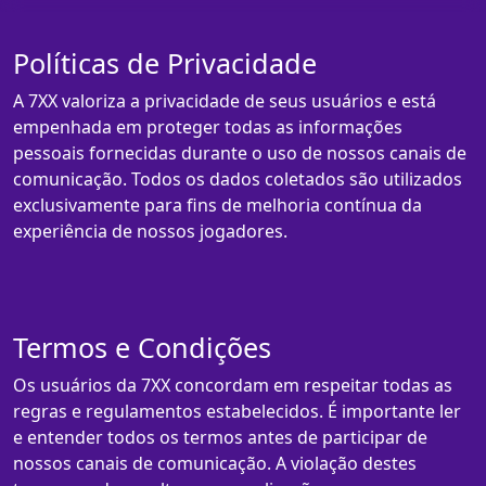
Políticas de Privacidade
A 7XX valoriza a privacidade de seus usuários e está
empenhada em proteger todas as informações
pessoais fornecidas durante o uso de nossos canais de
comunicação. Todos os dados coletados são utilizados
exclusivamente para fins de melhoria contínua da
experiência de nossos jogadores.
Termos e Condições
Os usuários da 7XX concordam em respeitar todas as
regras e regulamentos estabelecidos. É importante ler
e entender todos os termos antes de participar de
nossos canais de comunicação. A violação destes