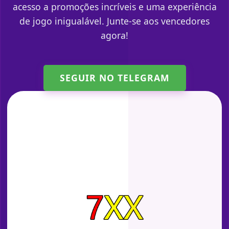
acesso a promoções incríveis e uma experiência
de jogo inigualável. Junte-se aos vencedores
agora!
SEGUIR NO TELEGRAM