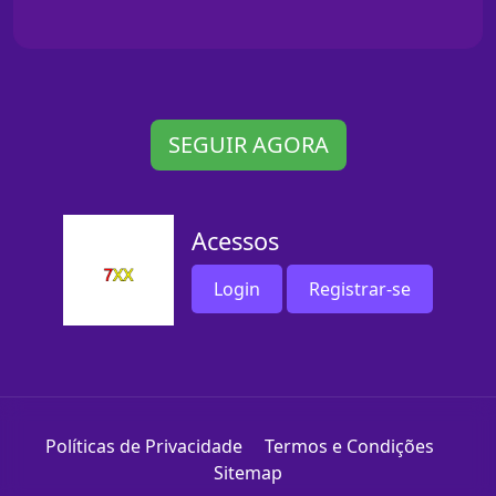
SEGUIR AGORA
Acessos
Login
Registrar-se
Políticas de Privacidade
Termos e Condições
Sitemap