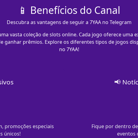
📱 Benefícios do Canal
Descubra as vantagens de seguir a 7YAA no Telegram
ma vasta coleção de slots online. Cada jogo oferece uma e
ganhar prêmios. Explore os diferentes tipos de jogos disp
no 7YAA!
sivos
📢 Notí
m, promoções especiais
Fique por dentro d
s únicos!
eventos 