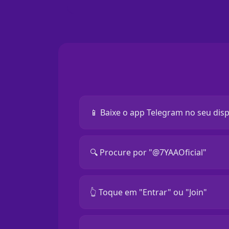
📱 Baixe o app Telegram no seu disp
🔍 Procure por "@7YAAOficial"
👆 Toque em "Entrar" ou "Join"