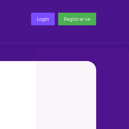
Login
Registrar-se