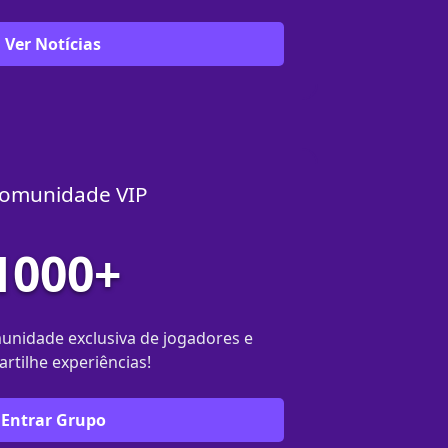
Ver Notícias
Comunidade VIP
1000+
unidade exclusiva de jogadores e
rtilhe experiências!
Entrar Grupo