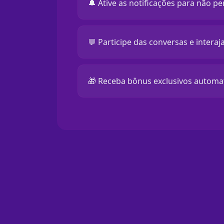
🔔 Ative as notificações para não p
💬 Participe das conversas e interaj
🎁 Receba bônus exclusivos autom