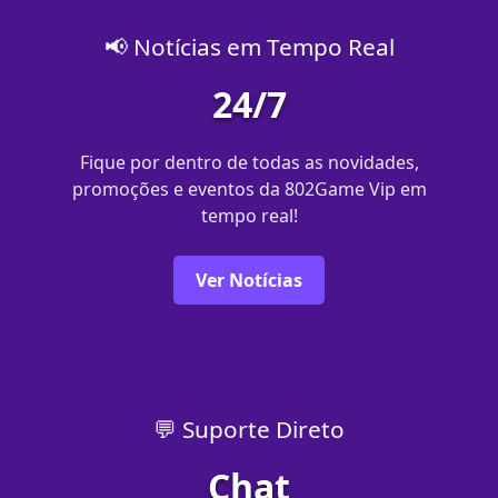
📢 Notícias em Tempo Real
24/7
Fique por dentro de todas as novidades,
promoções e eventos da 802Game Vip em
tempo real!
Ver Notícias
💬 Suporte Direto
Chat