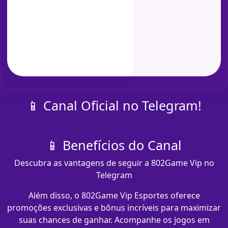
📱 Canal Oficial no Telegram!
📱 Benefícios do Canal
Descubra as vantagens de seguir a 802Game Vip no
Telegram
Além disso, o 802Game Vip Esportes oferece
promoções exclusivas e bônus incríveis para maximizar
suas chances de ganhar. Acompanhe os jogos em