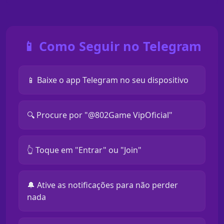
📱 Como Seguir no Telegram
📱 Baixe o app Telegram no seu dispositivo
🔍 Procure por "@802Game VipOficial"
👆 Toque em "Entrar" ou "Join"
🔔 Ative as notificações para não perder
nada