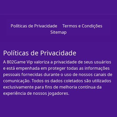
Políticas de Privacidade
Termos e Condições
Sitemap
Políticas de Privacidade
A 802Game Vip valoriza a privacidade de seus usuários
e está empenhada em proteger todas as informações
pessoais fornecidas durante o uso de nossos canais de
comunicação. Todos os dados coletados são utilizados
exclusivamente para fins de melhoria contínua da
experiência de nossos jogadores.