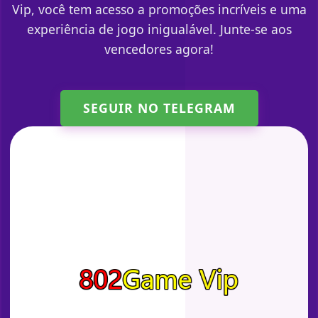
Vip, você tem acesso a promoções incríveis e uma
experiência de jogo inigualável. Junte-se aos
vencedores agora!
SEGUIR NO TELEGRAM