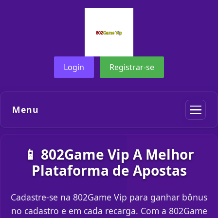
Login
Registrar-se
Menu
📱 802Game Vip A Melhor
Plataforma de Apostas
Cadastre-se na 802Game Vip para ganhar bônus
no cadastro e em cada recarga. Com a 802Game