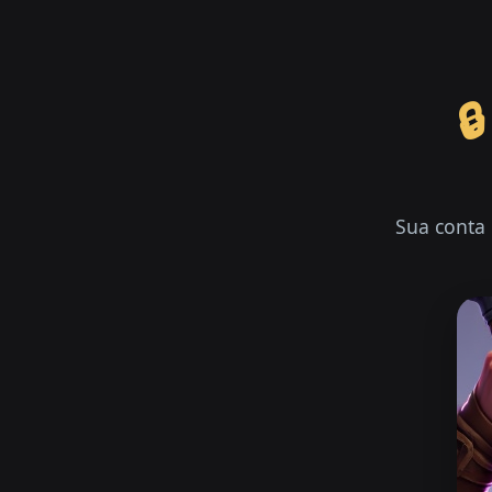

Sua conta 