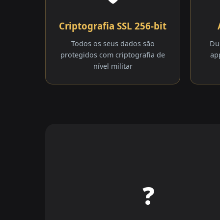
Criptografia SSL 256-bit
Todos os seus dados são
Dup
protegidos com criptografia de
ap
nível militar
❓