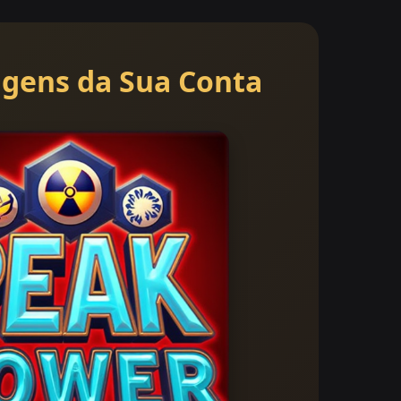
agens da Sua Conta