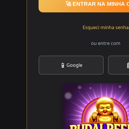
🚀 ENTRAR NA MINHA
Esqueci minha senha
ou entre com
📱
Google