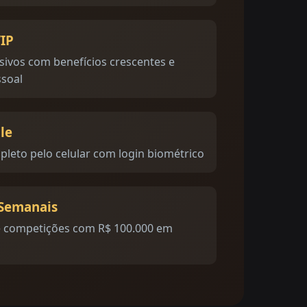
VIP
usivos com benefícios crescentes e
ssoal
le
leto pelo celular com login biométrico
 Semanais
de competições com R$ 100.000 em