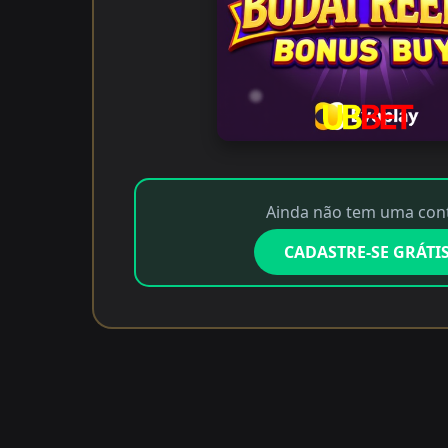
Ainda não tem uma con
CADASTRE-SE GRÁTI