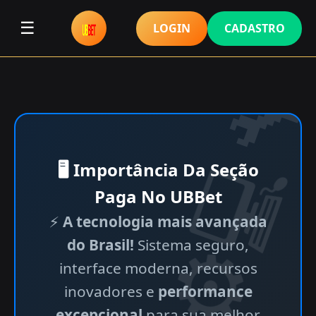
☰
LOGIN
CADASTRO
🖥 Importância Da Seção
Paga No UBBet
⚡
A tecnologia mais avançada
do Brasil!
Sistema seguro,
interface moderna, recursos
inovadores e
performance
excepcional
para sua melhor