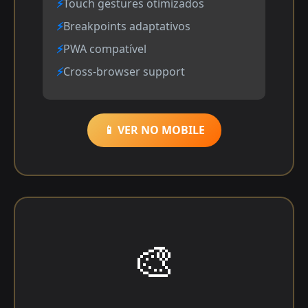
Touch gestures otimizados
Breakpoints adaptativos
PWA compatível
Cross-browser support
📱 VER NO MOBILE
🎨